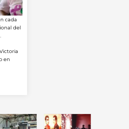
on cada
ional del
.
Victoria
no en