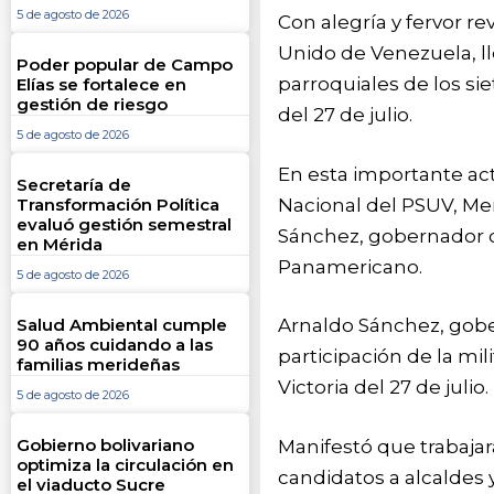
5 de agosto de 2026
Con alegría y fervor rev
Unido de Venezuela, l
Poder popular de Campo
parroquiales de los si
Elías se fortalece en
gestión de riesgo
del 27 de julio.
5 de agosto de 2026
En esta importante act
Secretaría de
Nacional del PSUV, Mer
Transformación Política
evaluó gestión semestral
Sánchez, gobernador de
en Mérida
Panamericano.
5 de agosto de 2026
Arnaldo Sánchez, gobe
Salud Ambiental cumple
90 años cuidando a las
participación de la mil
familias merideñas
Victoria del 27 de julio.
5 de agosto de 2026
Gobierno bolivariano
Manifestó que trabajar
optimiza la circulación en
candidatos a alcaldes 
el viaducto Sucre