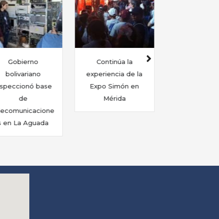
Continúa la
Mérida celebró
Mérida y 
xperiencia de la
masivo desfile
impulsa
Expo Simón en
pedagógico en
producci
Mérida
respaldo a la paz
soberana
semilla
certificad