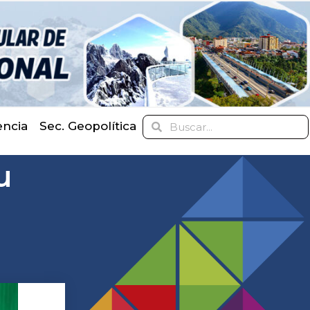
encia
Sec. Geopolítica
u