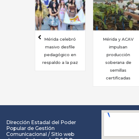
 celebró
Mérida y ACAV
Ceapdis promueve
 desfile
impulsan
inclusión escolar
ógico en
producción
con jornada sobre
o a la paz
soberana de
discapacidad
semillas
infantil
certificadas
Dirección Estadal del Poder
Popular de Gestión
Comunicacional / Sitio web