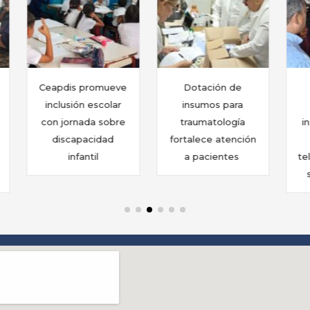
Dotación de
Gobierno
insumos para
bolivariano
e
traumatología
inspeccionó base
fortalece atención
de
a pacientes
telecomunicacione
s en La Aguada