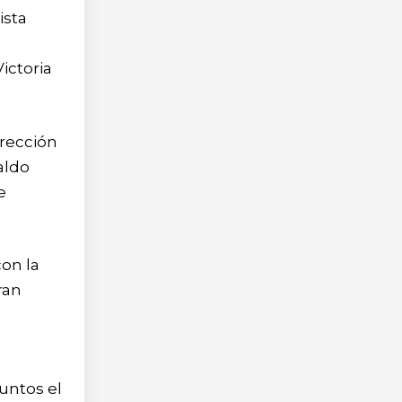
ista
ictoria
irección
aldo
e
on la
ran
juntos el