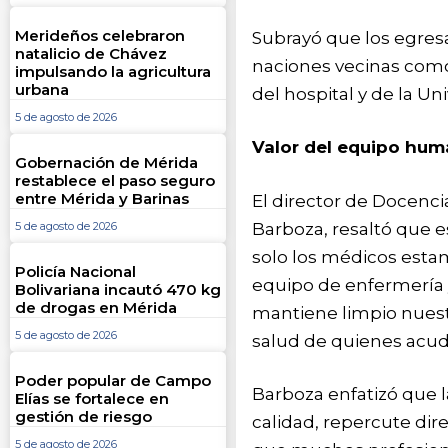
Merideños celebraron
Subrayó que los egresa
natalicio de Chávez
naciones vecinas como 
impulsando la agricultura
urbana
del hospital y de la U
5 de agosto de 2026
Valor del equipo hu
Gobernación de Mérida
restablece el paso seguro
entre Mérida y Barinas
El director de Docenci
Barboza, resaltó que e
5 de agosto de 2026
solo los médicos estam
Policía Nacional
equipo de enfermería 
Bolivariana incautó 470 kg
de drogas en Mérida
mantiene limpio nuest
5 de agosto de 2026
salud de quienes acude
Poder popular de Campo
Barboza enfatizó que l
Elías se fortalece en
gestión de riesgo
calidad, repercute dir
5 de agosto de 2026