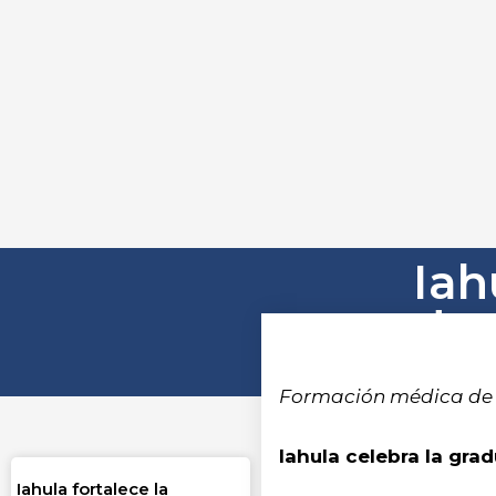
Iah
de 
Formación médica de 
Iahula celebra la gra
Iahula fortalece la