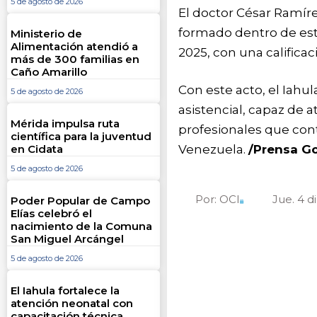
5 de agosto de 2026
El doctor César Ramíre
formado dentro de est
Ministerio de
Alimentación atendió a
2025, con una calificac
más de 300 familias en
Caño Amarillo
Con este acto, el Iahu
5 de agosto de 2026
asistencial, capaz de a
Mérida impulsa ruta
profesionales que cont
científica para la juventud
en Cidata
Venezuela.
/Prensa G
5 de agosto de 2026
Por:
OCI
Jue. 4 
Poder Popular de Campo
Elías celebró el
nacimiento de la Comuna
San Miguel Arcángel
5 de agosto de 2026
El Iahula fortalece la
atención neonatal con
capacitación técnica