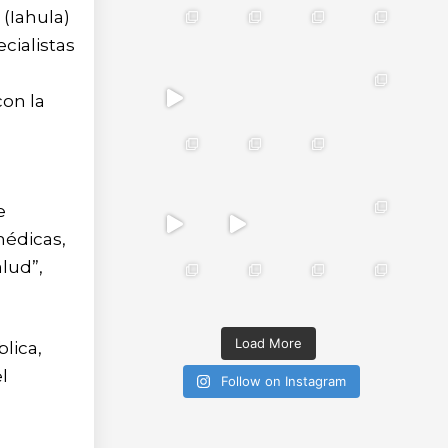
 (Iahula)
cialistas
con la
e
médicas,
lud”,
Load More
lica,
el
Follow on Instagram