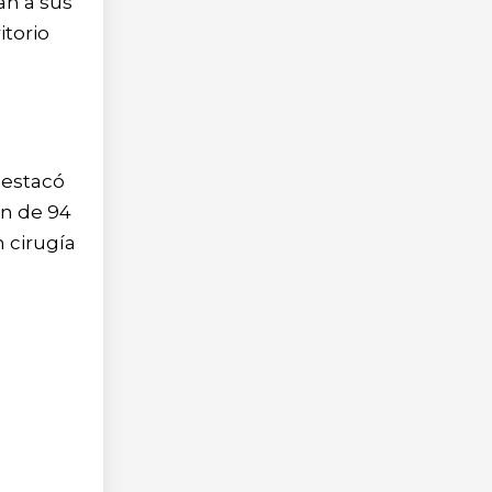
an a sus
itorio
destacó
ón de 94
 cirugía