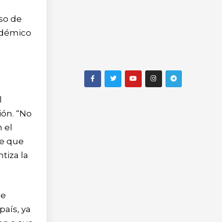
uso de
cadémico
l
ión. “No
 el
de que
tiza la
de
país, ya