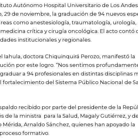
stituto Autónomo Hospital Universitario de Los Andes
, 29 de noviembre, la graduación de 94 nuevos espe
áreas como anestesiología, traumatología, urología,
 medicina crítica y cirugía oncológica. El acto contó 
idades institucionales y regionales.
el Iahula, doctora Chiquinquirá Perozo, manifestó la
titución por este logro. “Nos sentimos profundament
 graduar a 94 profesionales en distintas disciplinas 
l fortalecimiento del Sistema Público Nacional de Sa
paldo recibido por parte del presidente de la Repúb
s de la ministra para la Salud, Magaly Gutiérrez, y d
 Mérida, Arnaldo Sánchez, quienes han apoyado la
 proceso formativo.