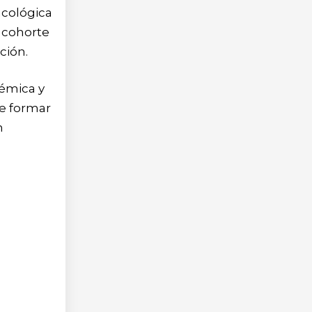
ncológica
 cohorte
ución.
démica y
de formar
n