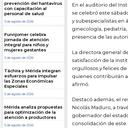
prevención del hantavirus
En el auditorio del In
con capacitación al
se celebró este sábado
personal de salud
y subespecialistas en 
5 de agosto de 2026
ginecología, pediatría,
Funnjomer celebra
presencia de las autor
jornada de atención
integral para niños y
mujeres gestantes
La directora general d
5 de agosto de 2026
satisfacción de la ins
orgullosos y felices de
Táchira y Mérida integran
esfuerzos para impulsar
quienes contribuirán a
las Zonas Económicas
afirmó.
Especiales
5 de agosto de 2026
Destacó además, el res
Mérida analiza propuestas
Nicolás Maduro, a travé
para optimización de la
gobernador del estado
atención a productores
consolidación de este
5 de agosto de 2026