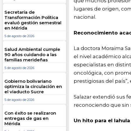
que muchos profesion
lugares de origen, com
Secretaría de
nacional.
Transformación Política
evaluó gestión semestral
en Mérida
Reconocimiento aca
5 de agosto de 2026
La doctora Moraima Sa
Salud Ambiental cumple
90 años cuidando a las
el nivel académico al
familias merideñas
especialistas en disti
5 de agosto de 2026
oncológica, con prome
prestigiosas del país”,
Gobierno bolivariano
optimiza la circulación en
el viaducto Sucre
Salazar extendió sus fe
5 de agosto de 2026
reconociendo que sin s
Con éxito se realizaron
entregas de gas en
Un hito para el Iahula
Mérida